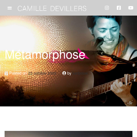
Métamorphose
Posted on
23 octobre 2009
by
karibouw