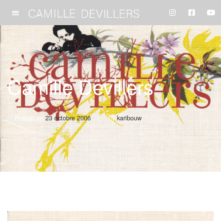
Camille Devillers
Posted on
23 octobre 2006
by
karibouw