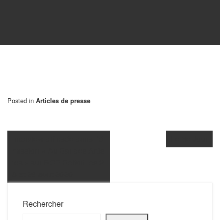
Posted in
Articles de presse
Interview diffusée dans l’é
Le 6e Jour
mission « Au Bar des Artis
tes » sur RCF Belfort les 2
8 et 29 août 2020
Rechercher